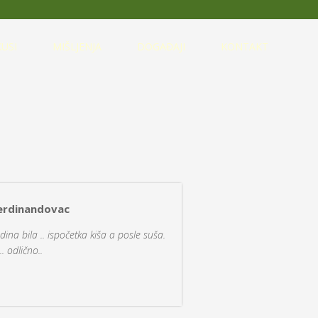
USI
MIŠLJENJA
DOGAĐAJI
KONTAKT
Ferdinandovac
dina bila .. ispočetka kiša a posle suša.
.. odlično..