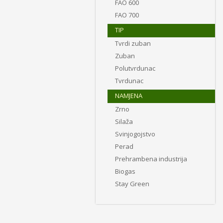
FAO 600
FAO 700
TIP
Tvrdi zuban
Zuban
Polutvrdunac
Tvrdunac
NAMJENA
Zrno
Silaža
Svinjogojstvo
Perad
Prehrambena industrija
Biogas
Stay Green