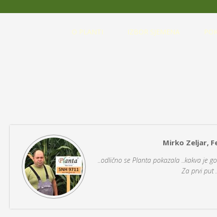
O PLANTI
IZBOR SJEMENA
POK
Mirko Zeljar, 
..odlično se Planta pokazala ..kakva je go
Za prvi put .