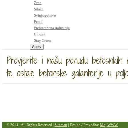
Zrno
Silaža
Svinjogojstvo
Perad
Prehrambena industrija
Biogas
Stay Green
Provjerite i našu ponudu betosnkih 
te ostale betonske galanterije u poljo
© 2014 - All Rights Reserved |
Sitemap
| Design / Provedba:
Moj WWW