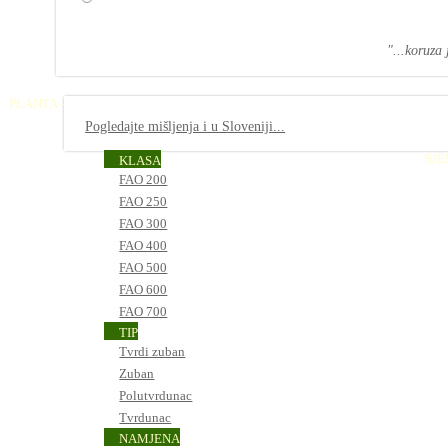
"...koruza
PLANTA -
Pogledajte mišljenja i u Sloveniji...
SJ
KLASA
FAO 200
FAO 250
FAO 300
FAO 400
FAO 500
FAO 600
FAO 700
TIP
Tvrdi zuban
Zuban
Polutvrdunac
Tvrdunac
NAMJENA