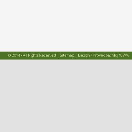
© 2014 - All Rights Reserved |
Sitemap
| Design / Provedba:
Moj WWW