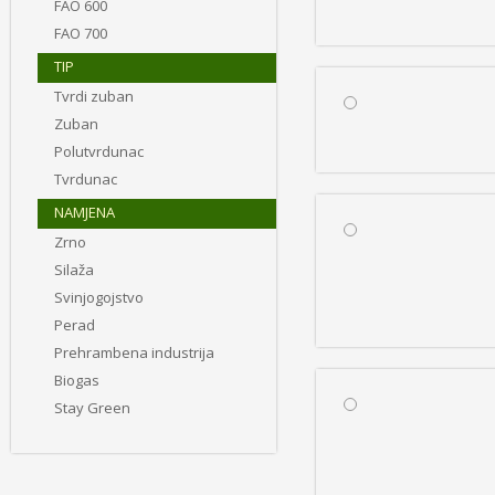
FAO 600
FAO 700
TIP
Tvrdi zuban
Zuban
Polutvrdunac
Tvrdunac
NAMJENA
Zrno
Silaža
Svinjogojstvo
Perad
Prehrambena industrija
Biogas
Stay Green