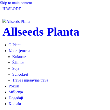
Skip to main content
HR
SLO
DE
Allseeds Planta
O Planti
Izbor sjemena
Kukuruz
Žitarice
Soja
Suncokret
Trave i mješavine trava
Pokusi
Mišljenja
Događaji
Kontakt