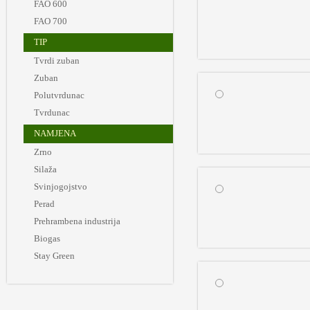
FAO 600
FAO 700
TIP
Tvrdi zuban
Zuban
Polutvrdunac
Tvrdunac
NAMJENA
Zrno
Silaža
Svinjogojstvo
Perad
Prehrambena industrija
Biogas
Stay Green