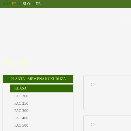
Allseeds
Skip to main content
HR
SLO
DE
Planta
O PL
Mišljenja
PLANTA - SJEMENA KUKURUZA
KLASA
FAO 200
FAO 250
FAO 300
FAO 400
FAO 500