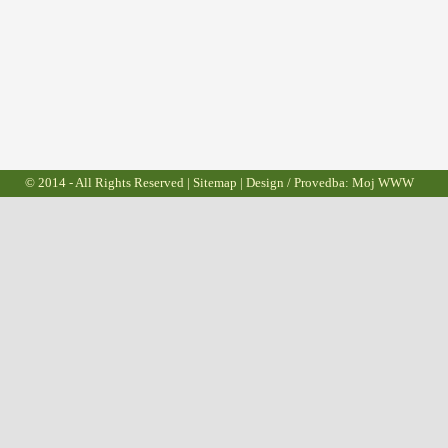
© 2014 - All Rights Reserved |
Sitemap
| Design / Provedba:
Moj WWW