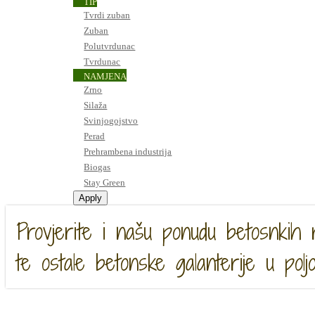
TIP
Tvrdi zuban
Zuban
Polutvrdunac
Tvrdunac
NAMJENA
Zrno
Silaža
Svinjogojstvo
Perad
Prehrambena industrija
Biogas
Stay Green
Provjerite i našu ponudu betosnkih 
te ostale betonske galanterije u poljo