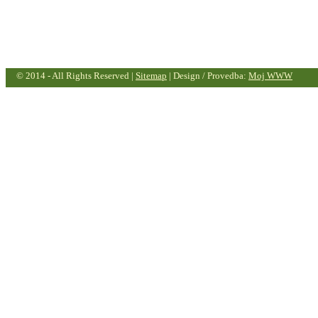
© 2014 - All Rights Reserved |
Sitemap
| Design / Provedba:
Moj WWW