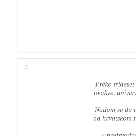
Preko tridese
ovakve, univerz
Nadam se da će
na hrvatskom tr
u proizvodnj