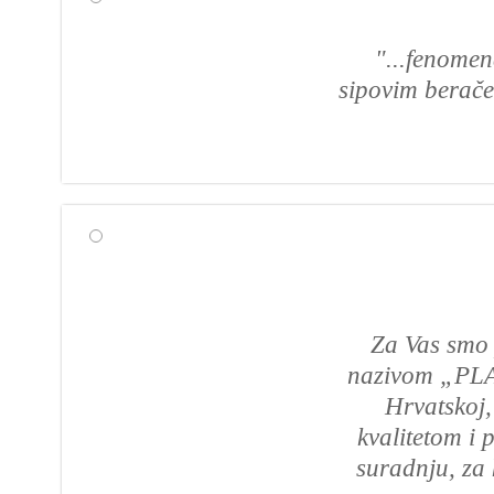
"...fenomen
sipovim beračem
Za Vas smo 
nazivom „PLAN
Hrvatskoj,
kvalitetom i
suradnju, za 