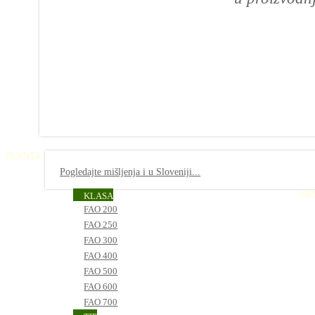
PLANTA -
Pogledajte mišljenja i u Sloveniji...
SJ
KLASA
FAO 200
FAO 250
FAO 300
FAO 400
FAO 500
FAO 600
FAO 700