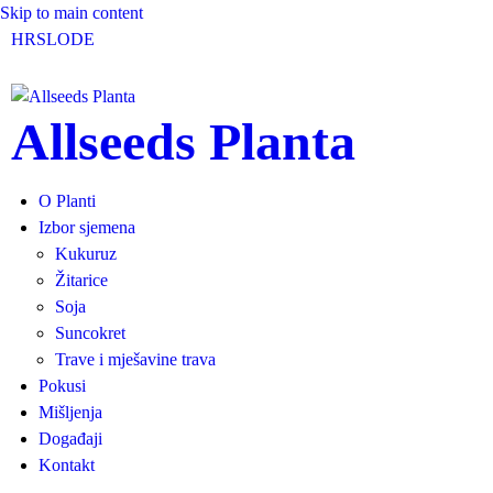
Skip to main content
HR
SLO
DE
Allseeds Planta
O Planti
Izbor sjemena
Kukuruz
Žitarice
Soja
Suncokret
Trave i mješavine trava
Pokusi
Mišljenja
Događaji
Kontakt