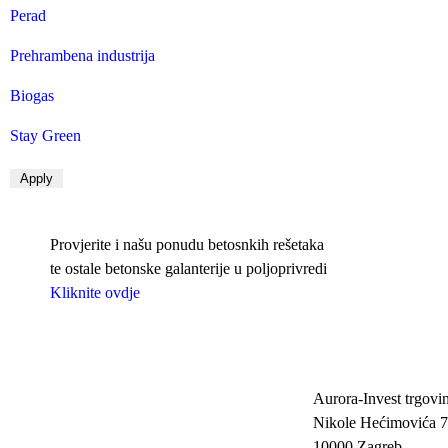
Perad
Prehrambena industrija
Biogas
Stay Green
Provjerite i našu ponudu betosnkih rešetaka
te ostale betonske galanterije u poljoprivredi
Kliknite ovdje
Aurora-Invest trgovin
Nikole Hećimovića 7
10000 Zagreb