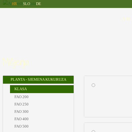
Allseeds
Skip to main content
HR
SLO
DE
Planta
O PL
Mišljenja
PLANTA - SJEMENA KUKURUZA
KLASA
FAO 200
FAO 250
FAO 300
FAO 400
FAO 500