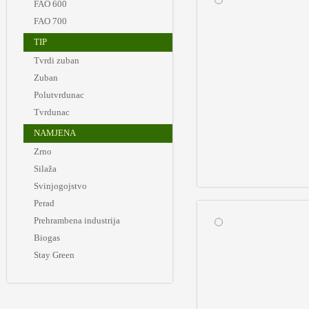
FAO 600
FAO 700
TIP
Tvrdi zuban
Zuban
Polutvrdunac
Tvrdunac
NAMJENA
Zrno
Silaža
Svinjogojstvo
Perad
Prehrambena industrija
Biogas
Stay Green