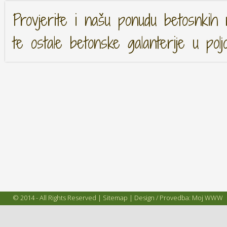
Provjerite i našu ponudu betosnkih 
te ostale betonske galanterije u polj
© 2014 - All Rights Reserved |
Sitemap
| Design / Provedba:
Moj WWW