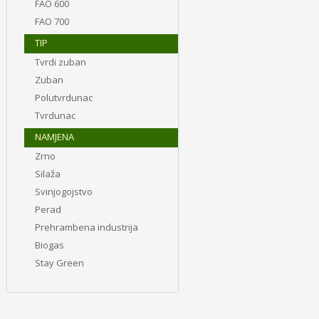
FAO 600
FAO 700
TIP
Tvrdi zuban
Zuban
Polutvrdunac
Tvrdunac
NAMJENA
Zrno
Silaža
Svinjogojstvo
Perad
Prehrambena industrija
Biogas
Stay Green