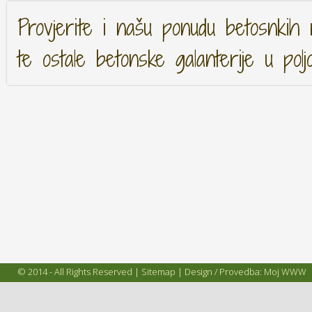
Provjerite i našu ponudu betosnkih 
te ostale betonske galanterije u polj
© 2014 - All Rights Reserved |
Sitemap
| Design / Provedba:
Moj WWW