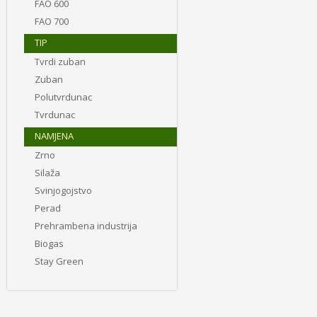
FAO 600
FAO 700
TIP
Tvrdi zuban
Zuban
Polutvrdunac
Tvrdunac
NAMJENA
Zrno
Silaža
Svinjogojstvo
Perad
Prehrambena industrija
Biogas
Stay Green