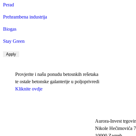
Perad
Prehrambena industrija
Biogas
Stay Green
Provjerite i našu ponudu betosnkih rešetaka
te ostale betonske galanterije u poljoprivredi
Kliknite ovdje
Aurora-Invest trgovin
Nikole Hećimovića 7
10000 Zagreb