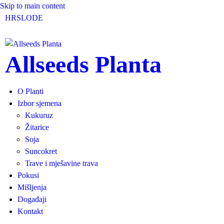
Skip to main content
HR
SLO
DE
Allseeds Planta
O Planti
Izbor sjemena
Kukuruz
Žitarice
Soja
Suncokret
Trave i mješavine trava
Pokusi
Mišljenja
Događaji
Kontakt