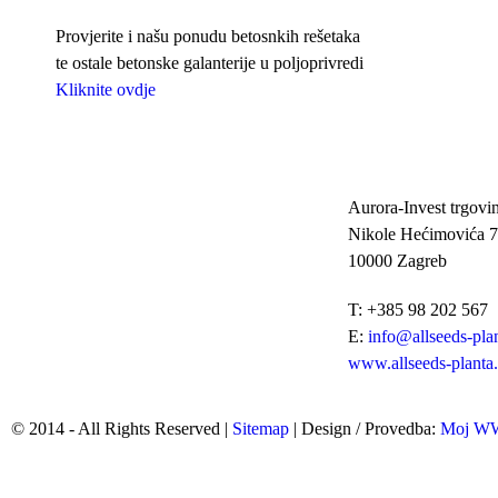
Provjerite i našu ponudu betosnkih rešetaka
te ostale betonske galanterije u poljoprivredi
Kliknite ovdje
Aurora-Invest trgovin
Nikole Hećimovića 7
10000 Zagreb
T: +385 98 202 567
E:
info@allseeds-pla
www.allseeds-planta
© 2014 - All Rights Reserved |
Sitemap
| Design / Provedba:
Moj 