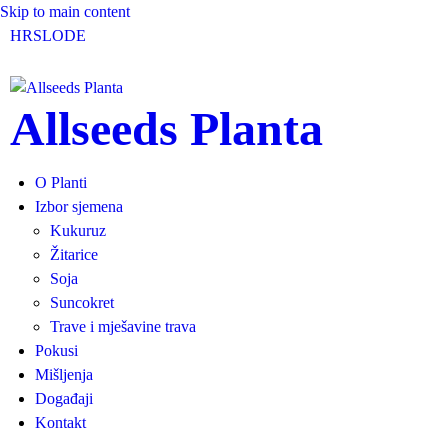
Skip to main content
HR
SLO
DE
Allseeds Planta
O Planti
Izbor sjemena
Kukuruz
Žitarice
Soja
Suncokret
Trave i mješavine trava
Pokusi
Mišljenja
Događaji
Kontakt