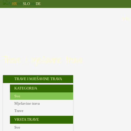
Allseeds
Skip to main content
HR
SLO
DE
Planta
O PL
Trave i mješavine trava
TRAVE I MJEŠAVINE TRAVA
KATEGORIJA
Sve
Mješavine trava
Trave
VRSTA TRAVE
Sve