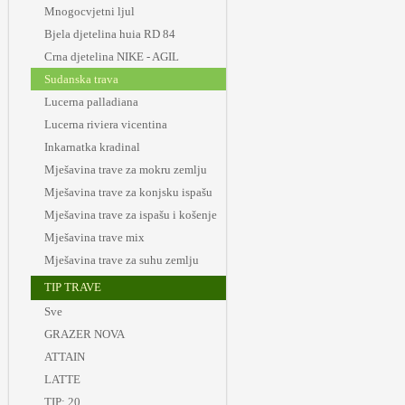
Mnogocvjetni ljul
Bjela djetelina huia RD 84
Crna djetelina NIKE - AGIL
Sudanska trava
Lucerna palladiana
Lucerna riviera vicentina
Inkarnatka kradinal
Mješavina trave za mokru zemlju
Mješavina trave za konjsku ispašu
Mješavina trave za ispašu i košenje
Mješavina trave mix
Mješavina trave za suhu zemlju
TIP TRAVE
Sve
GRAZER NOVA
ATTAIN
LATTE
TIP: 20