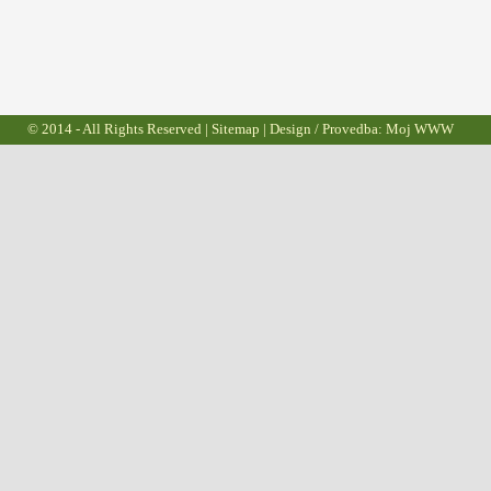
© 2014 - All Rights Reserved |
Sitemap
| Design / Provedba:
Moj WWW