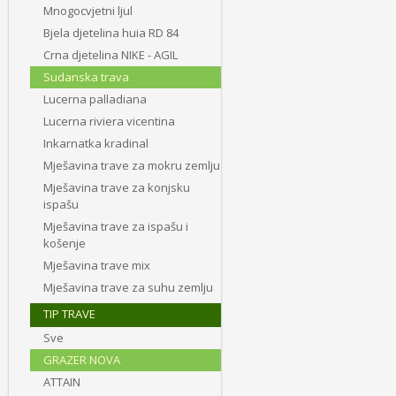
Mnogocvjetni ljul
Bjela djetelina huia RD 84
Crna djetelina NIKE - AGIL
Sudanska trava
Lucerna palladiana
Lucerna riviera vicentina
Inkarnatka kradinal
Mješavina trave za mokru zemlju
Mješavina trave za konjsku
ispašu
Mješavina trave za ispašu i
košenje
Mješavina trave mix
Mješavina trave za suhu zemlju
TIP TRAVE
Sve
GRAZER NOVA
ATTAIN