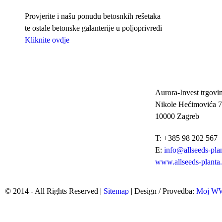
Provjerite i našu ponudu betosnkih rešetaka
te ostale betonske galanterije u poljoprivredi
Kliknite ovdje
Aurora-Invest trgovin
Nikole Hećimovića 7
10000 Zagreb
T: +385 98 202 567
E:
info@allseeds-pla
www.allseeds-planta
© 2014 - All Rights Reserved |
Sitemap
| Design / Provedba:
Moj 