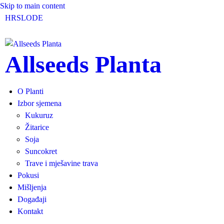
Skip to main content
HR
SLO
DE
Allseeds Planta
O Planti
Izbor sjemena
Kukuruz
Žitarice
Soja
Suncokret
Trave i mješavine trava
Pokusi
Mišljenja
Događaji
Kontakt