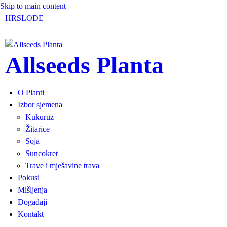
Skip to main content
HR
SLO
DE
Allseeds Planta
O Planti
Izbor sjemena
Kukuruz
Žitarice
Soja
Suncokret
Trave i mješavine trava
Pokusi
Mišljenja
Događaji
Kontakt