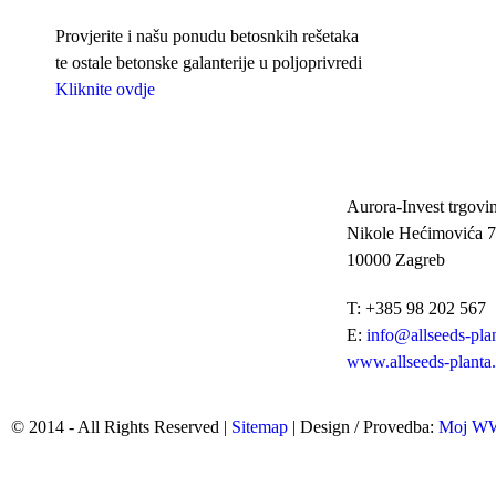
Provjerite i našu ponudu betosnkih rešetaka
te ostale betonske galanterije u poljoprivredi
Kliknite ovdje
Aurora-Invest trgovin
Nikole Hećimovića 7
10000 Zagreb
T: +385 98 202 567
E:
info@allseeds-pla
www.allseeds-planta
© 2014 - All Rights Reserved |
Sitemap
| Design / Provedba:
Moj 