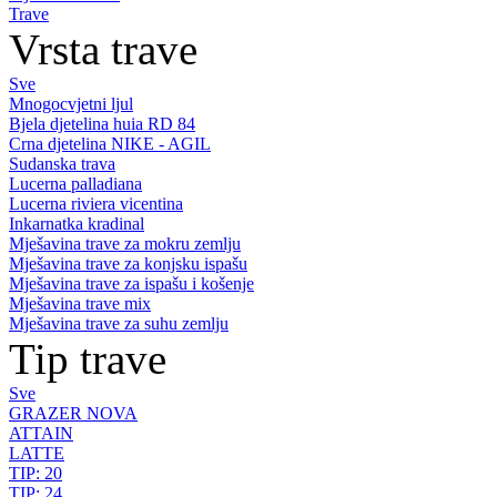
Trave
Vrsta trave
Sve
Mnogocvjetni ljul
Bjela djetelina huia RD 84
Crna djetelina NIKE - AGIL
Sudanska trava
Lucerna palladiana
Lucerna riviera vicentina
Inkarnatka kradinal
Mješavina trave za mokru zemlju
Mješavina trave za konjsku ispašu
Mješavina trave za ispašu i košenje
Mješavina trave mix
Mješavina trave za suhu zemlju
Tip trave
Sve
GRAZER NOVA
ATTAIN
LATTE
TIP: 20
TIP: 24