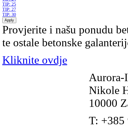
TIP: 25
TIP: 27
TIP: 30
Provjerite i našu ponudu be
te ostale betonske galanteri
Kliknite ovdje
Aurora-I
Nikole 
10000 Z
T: +385