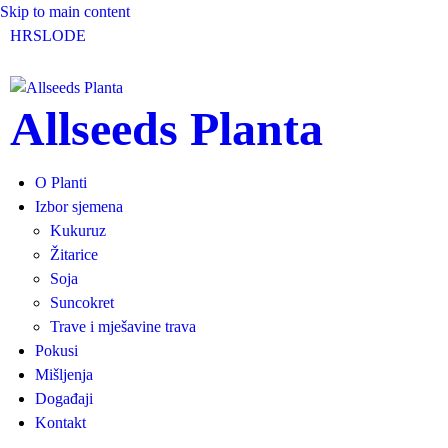
Skip to main content
HR
SLO
DE
Allseeds Planta
O Planti
Izbor sjemena
Kukuruz
Žitarice
Soja
Suncokret
Trave i mješavine trava
Pokusi
Mišljenja
Događaji
Kontakt