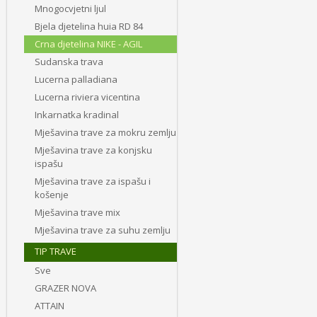
Mnogocvjetni ljul
Bjela djetelina huia RD 84
Crna djetelina NIKE - AGIL
Sudanska trava
Lucerna palladiana
Lucerna riviera vicentina
Inkarnatka kradinal
Mješavina trave za mokru zemlju
Mješavina trave za konjsku
ispašu
Mješavina trave za ispašu i
košenje
Mješavina trave mix
Mješavina trave za suhu zemlju
TIP TRAVE
Sve
GRAZER NOVA
ATTAIN