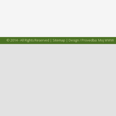
© 2014 - All Rights Reserved |
Sitemap
| Design / Provedba:
Moj WWW