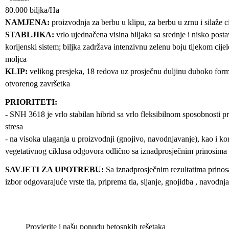
80.000 biljka/Ha
NAMJENA:
proizvodnja za berbu u klipu, za berbu u zrnu i silaže ci
STABLJIKA:
vrlo ujednačena visina biljaka sa srednje i nisko post
korijenski sistem; biljka zadržava intenzivnu zelenu boju tijekom cije
moljca
KLIP:
velikog presjeka, 18 redova uz prosječnu duljinu duboko form
otvorenog završetka
PRIORITETI:
- SNH 3618 je vrlo stabilan hibrid sa vrlo fleksibilnom sposobnosti 
stresa
- na visoka ulaganja u proizvodnji (gnojivo, navodnjavanje), kao i k
vegetativnog ciklusa odgovora odlično sa iznadprosječnim prinosima 
SAVJETI ZA UPOTREBU:
Sa iznadprosječnim rezultatima prinosa
izbor odgovarajuće vrste tla, priprema tla, sijanje, gnojidba , navodnj
Provjerite i našu ponudu betosnkih rešetaka