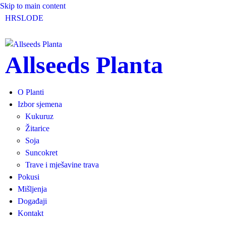
Skip to main content
HR
SLO
DE
Allseeds Planta
O Planti
Izbor sjemena
Kukuruz
Žitarice
Soja
Suncokret
Trave i mješavine trava
Pokusi
Mišljenja
Događaji
Kontakt